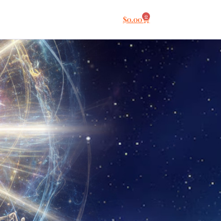
0
$
0.00