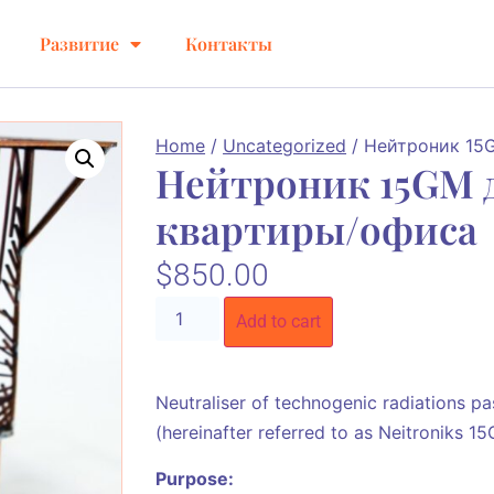
Развитие
Контакты
Home
/
Uncategorized
/ Нейтроник 15
Нейтроник 15GM 
квартиры/офиса
$
850.00
Add to cart
Neutraliser of technogenic radiations p
(hereinafter referred to as Neitroniks 1
Purpose: