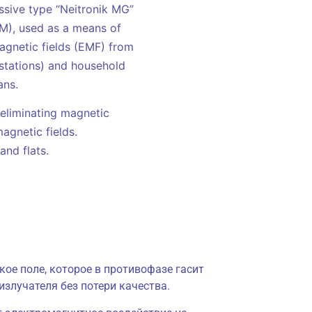
assive type “Neitronik MG”
GM), used as a means of
magnetic fields (EMF) from
stations) and household
ans.
 eliminating magnetic
agnetic fields.
nd flats.
ое поле, которое в противофазе гасит
излучателя без потери качества.