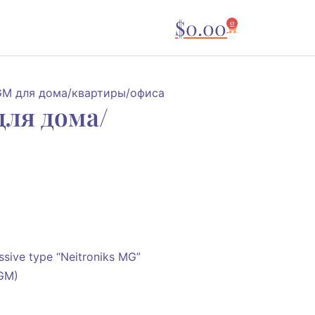
$
0.00
0
GM для дома/квартиры/офиса
для дома/
assive type “Neitroniks MG”
5GM)